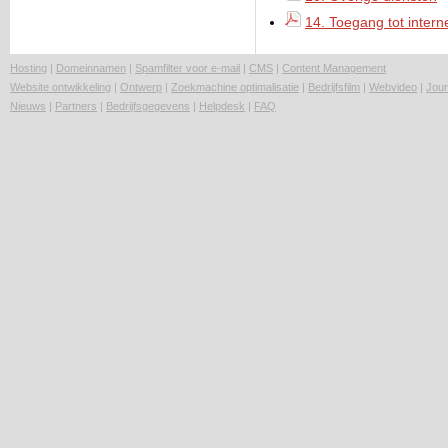
14. Toegang tot intern
Hosting
|
Domeinnamen
|
Spamfilter voor e-mail
|
CMS
|
Content Management
Website ontwikkeling
|
Ontwerp
|
Zoekmachine optimalisatie
|
Bedrijfsfilm
|
Webvideo
|
Jour
Nieuws
|
Partners
|
Bedrijfsgegevens
|
Helpdesk
|
FAQ