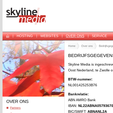
HOSTING
WEBSITES
OVER ONS
SERVICE
Home
Over ons
Bedrijfsge
BEDRIJFSGEGEVEN
Skyline Media is ingeschre
Oost Nederland, te Zwolle
BTW-nummer:
NL001425253B76
Bankrelatie:
ABN AMRO Bank
OVER ONS
IBAN:
NL22ABNA05793670
Partners
BIC/SWIFT:
ABNANL2A