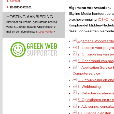
Contact
Bedrijfsgegevens
Algemene voorwaarden:
Skyline Media hanteert de
HOSTING AANBIEDING
brachevereniging
ICT~Offic
Kies voor duurzame, geclusterde hosting
Koophandel Midden-Nederl
vanaf € 1,50 per maand. Altijd inclusief e-
deze voorwaarden hieronde
mail en een domeinnaam.
Lees verder
»
Algemene Voorwaard
1. Licentie voor prog
2. Ontwikkeling van 
3. Onderhoud van pr
4. Application Service
Computerservice
5. Ontwikkeling en on
6. Webhosting
7. Detacheringsdienst
8. Opleidingen en trai
9. Advisering, consul
10. Overige diensten