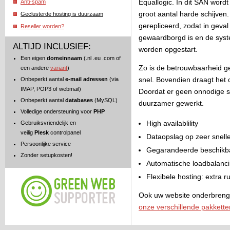
Equallogic. In dit SAN word
Anti-spam
groot aantal harde schijven.
Geclusterde hosting is duurzaam
gerepliceerd, zodat in geval 
Reseller worden?
gewaardborgd is en de syst
ALTIJD INCLUSIEF:
worden opgestart.
Een eigen
domeinnaam
(.nl .eu .com of
Zo is de betrouwbaarheid ge
een andere
variant
)
snel. Bovendien draagt het oo
Onbeperkt aantal
e-mail adressen
(via
IMAP, POP3 of webmail)
Doordat er geen onnodige ser
Onbeperkt aantal
databases
(MySQL)
duurzamer gewerkt.
Volledige ondersteuning voor
PHP
High availablility
Gebruiksvriendelijk en
veilig
Plesk
controlpanel
Dataopslag op zeer snell
Persoonlijke service
Gegarandeerde beschikba
Zonder setupkosten!
Automatische loadbalanci
Flexibele hosting: extra r
Ook uw website onderbreng
onze verschillende pakkette