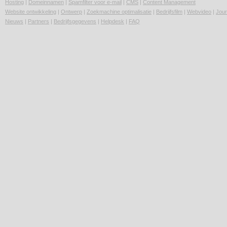
Hosting
|
Domeinnamen
|
Spamfilter voor e-mail
|
CMS
|
Content Management
Website ontwikkeling
|
Ontwerp
|
Zoekmachine optimalisatie
|
Bedrijfsfilm
|
Webvideo
|
Jour
Nieuws
|
Partners
|
Bedrijfsgegevens
|
Helpdesk
|
FAQ