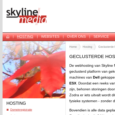
HOSTING
WEBSITES
OVER ONS
SERVICE
Home
Hosting
Geclusterde 
GECLUSTERDE HOS
De webhosting van Skyline 
geclusterd platform van gek
machines van
Dell
gekoppel
ESX
. Doordat een reeks van
zijn, behoren storingen doo
Zodra er iets uitvalt wordt 
fysieke systemen - zonder 
HOSTING
Domeinregistratie
Bovendien is alle data gepl