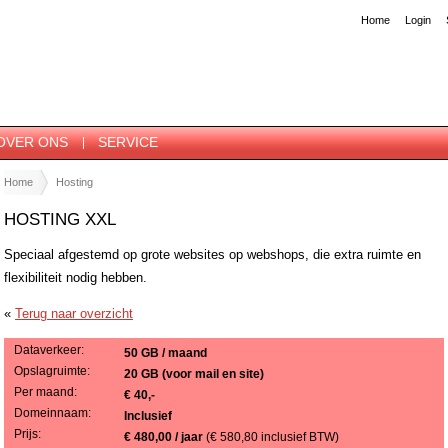
Home
Login
OVER ONS
SERVICE
Home
Hosting
HOSTING XXL
Speciaal afgestemd op grote websites op webshops, die extra ruimte en
flexibiliteit nodig hebben.
«
Terug naar overzicht
Dataverkeer:
50 GB / maand
Opslagruimte:
20 GB (voor mail en site)
Per maand:
€ 40,-
Domeinnaam:
Inclusief
Prijs:
€ 480,00
/ jaar
(€ 580,80 inclusief BTW)