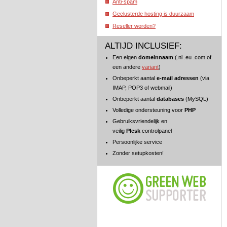
Anti-spam
Geclusterde hosting is duurzaam
Reseller worden?
ALTIJD INCLUSIEF:
Een eigen
domeinnaam
(.nl .eu .com of
een andere
variant
)
Onbeperkt aantal
e-mail adressen
(via
IMAP, POP3 of webmail)
Onbeperkt aantal
databases
(MySQL)
Volledige ondersteuning voor
PHP
Gebruiksvriendelijk en
veilig
Plesk
controlpanel
Persoonlijke service
Zonder setupkosten!