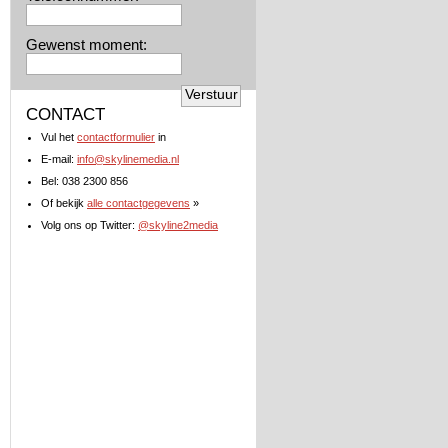
Gewenst moment:
CONTACT
Vul het
contactformulier
in
E-mail:
info@skylinemedia.nl
Bel: 038 2300 856
Of bekijk
alle contactgegevens
»
Volg ons op Twitter:
@skyline2media